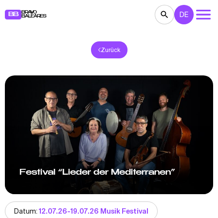
BRAVO
DE
BB
BALEARES
Zurück
KONZERTE
THEATER
KINO
AUSSTELLUNGEN
FESTE
SPORT
RESTAURANTS
MÄRKTE
PARTEIEN
FÜR KINDER
BB NOTE
Festival “Lieder der Mediterranen”
Datum:
12.07.26-19.07.26 Musik Festival