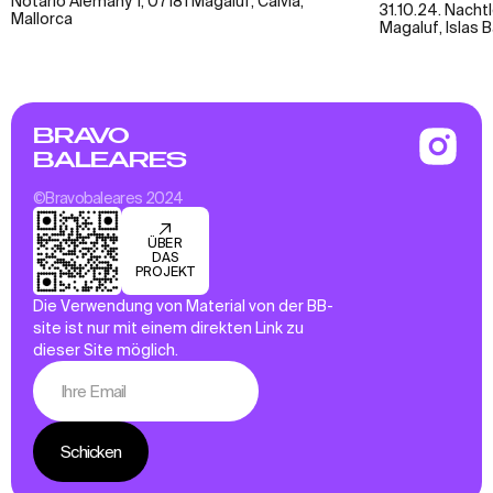
Notario Alemany 1, 07181 Magaluf, Calvià,
31.10.24. Nachtl
Mallorca
Magaluf, Islas 
BRAVO
BALEARES
©Bravobaleares 2024
ÜBER
DAS
PROJEKT
Die Verwendung von Material von der BB-
site ist nur mit einem direkten Link zu
dieser Site möglich.