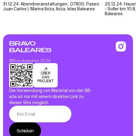
31.12.24. Abendveranstaltungen , 07800, Paseo
25.12.24. Haus
Juan Carlos I, Marina Ibiza, Ibiza, Islas Baleares
- Soller km 10.8
Baleares
BRAVO
BALEARES
©Bravobaleares 2024
ÜBER
DAS
PROJEKT
Die Verwendung von Material von der BB-
site ist nur mit einem direkten Link zu
dieser Site möglich.