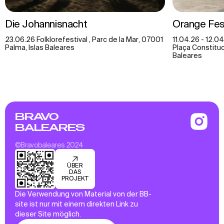
Die Johannisnacht
Orange Festi
23.06.26 Folklorefestival , Parc de la Mar, 07001
11.04.26 - 12.0
Palma, Islas Baleares
Plaça Constituci
Baleares
BRAVO
BALEARES
©Bravobaleares 2024
ÜBER
DAS
PROJEKT
Die Verwendung von Material von der BB-
site ist nur mit einem direkten Link zu
dieser Site möglich.