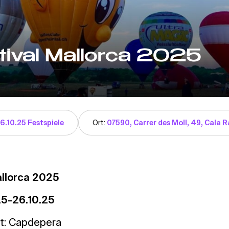
tival Mallorca 2025
6.10.25 Festspiele
Ort:
07590, Carrer des Moll, 49, Cala Ra
Mallorca 2025
25-26.10.25
t: Capdepera