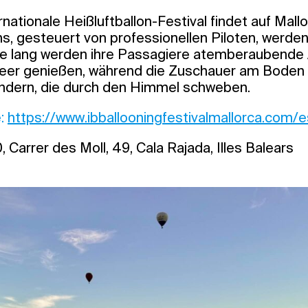
rnationale Heißluftballon-Festival findet auf Mall
ns, gesteuert von professionellen Piloten, werden
ge lang werden ihre Passagiere atemberaubende A
eer genießen, während die Zuschauer am Boden 
ndern, die durch den Himmel schweben.
e:
https://www.ibballooningfestivalmallorca.com/e
Carrer des Moll, 49, Cala Rajada, Illes Balears