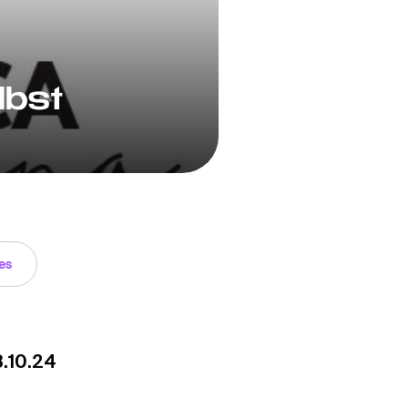
lbst
es
3.10.24