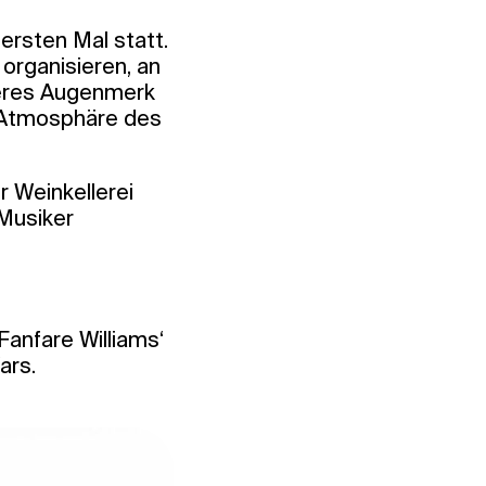
 ersten Mal statt.
 organisieren, an
deres Augenmerk
e Atmosphäre des
 Weinkellerei
 Musiker
anfare Williams‘
ars.