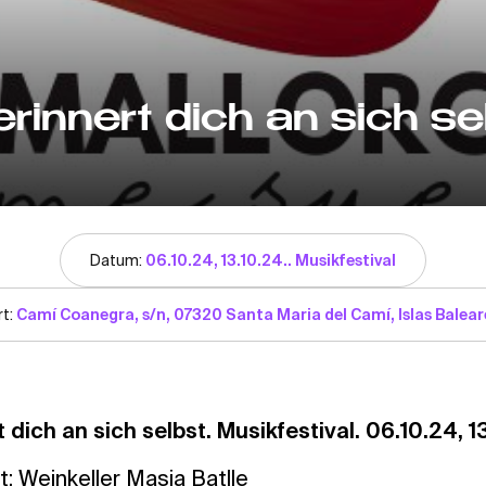
erinnert dich an sich se
Datum:
06.10.24, 13.10.24.. Musikfestival
rt:
Camí Coanegra, s/n, 07320 Santa Maria del Camí, Islas Balear
 dich an sich selbst. Musikfestival. 06.10.24, 1
: Weinkeller Masia Batlle