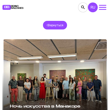
BRAVO
RU
BB
BALEARES
Вернуться
КОНЦЕРТЫ
ТЕАТР
КИНО
ВЫСТАВКИ
ФЕСТИВАЛИ
СПОРТ
РЕСТОРАНЫ
ЯРМАРКИ
ВЕЧЕРИНКИ
ДЕТЯМ
BB NOTE
Ночь искусства в Манакоре