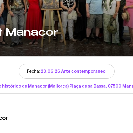
rt Manacor
Fecha:
20.06.26 Arte contemporaneo
 histórico de Manacor (Mallorca) Plaça de sa Bassa, 07500 Manac
acor