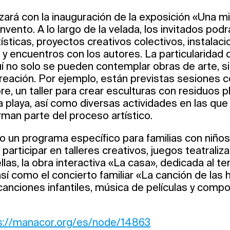
zará con la inauguración de la exposición «Una mi
nvento. A lo largo de la velada, los invitados podr
sticas, proyectos creativos colectivos, instalaci
 y encuentros con los autores. La particularidad
uí no solo se pueden contemplar obras de arte, s
creación. Por ejemplo, están previstas sesiones c
bre, un taller para crear esculturas con residuos p
 playa, así como diversas actividades en las que
man parte del proceso artístico.
 un programa específico para familias con niño
 participar en talleres creativos, juegos teatraliz
ellas, la obra interactiva «La casa», dedicada al t
sí como el concierto familiar «La canción de las 
canciones infantiles, música de películas y comp
s://manacor.org/es/node/14863