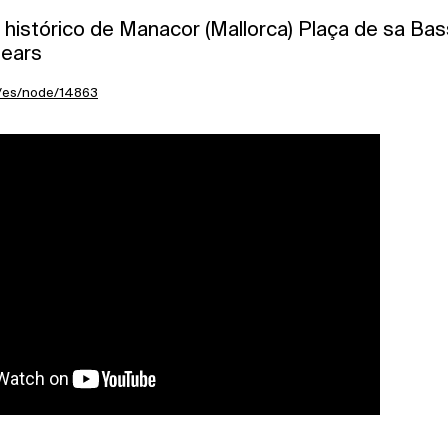
o histórico de Manacor (Mallorca) Plaça de sa Ba
lears
g/es/node/14863