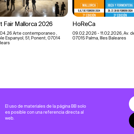
 Fair Mallorca 2026
HoReCa
.04.26 Arte contemporaneo ,
09.02.2026 - 11.02.2026, Av. de 
ble Espanyol, 51, Ponent, 07014
07015 Palma, Illes Baleares
alears
El uso de materiales de la página BB solo
es posible con una referencia directa al
web.