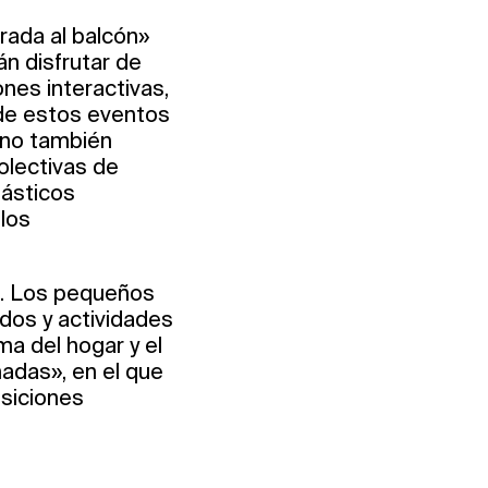
rada al balcón»
án disfrutar de
ones interactivas,
 de estos eventos
ino también
olectivas de
lásticos
 los
s. Los pequeños
ados y actividades
ema del hogar y el
hadas», en el que
osiciones