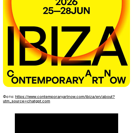
Фото:
https://www.contemporaryartnow.com/ibiza/en/about?
utm_source=chatgpt.com