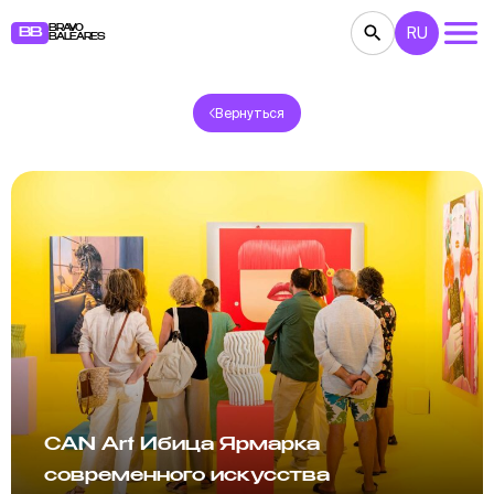
BRAVO
RU
BB
BALEARES
Вернуться
КОНЦЕРТЫ
ТЕАТР
КИНО
ВЫСТАВКИ
ФЕСТИВАЛИ
СПОРТ
РЕСТОРАНЫ
ЯРМАРКИ
ВЕЧЕРИНКИ
ДЕТЯМ
BB NOTE
CAN Art Ибица Ярмарка
современного искусства