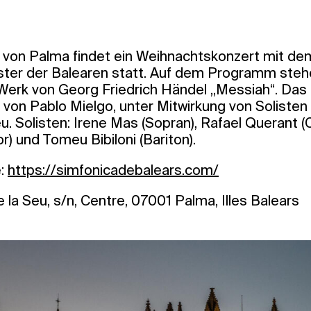
e von Palma findet ein Weihnachtskonzert mit de
ter der Balearen statt. Auf dem Programm ste
rk von Georg Friedrich Händel „Messiah“. Das 
g von Pablo Mielgo, unter Mitwirkung von Soliste
u. Solisten: Irene Mas (Sopran), Rafael Querant (
r) und Tomeu Bibiloni (Bariton).
e:
https://simfonicadebalears.com/
 la Seu, s/n, Centre, 07001 Palma, Illes Balears