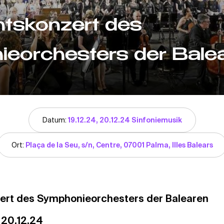
tskonzert des
eorchesters der Bale
Datum:
19.12.24, 20.12.24 Sinfoniemusik
Ort:
Plaça de la Seu, s/n, Centre, 07001 Palma, Illes Balears
ert des Symphonieorchesters der Balearen
 20.12.24