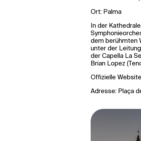
Ort: Palma
In der Kathedral
Symphonieorches
dem berühmten We
unter der Leitun
der Capella La Se
Brian Lopez (Teno
Offizielle Websit
Adresse: Plaça de