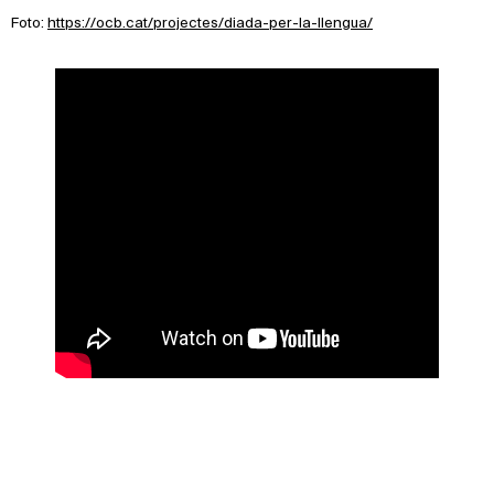
Foto:
https://ocb.cat/projectes/diada-per-la-llengua/