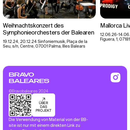
Weihnachtskonzert des
Mallorca Li
Symphonieorchesters der Balearen
12.06.26-14.06.
Figuera, 1, 07181
19.12.24, 20.12.24 Sinfoniemusik, Plaça de la
Seu, s/n, Centre, 07001 Palma, Illes Balears
BRAVO
BALEARES
©Bravobaleares 2024
ÜBER
DAS
PROJEKT
Die Verwendung von Material von der BB-
site ist nur mit einem direkten Link zu