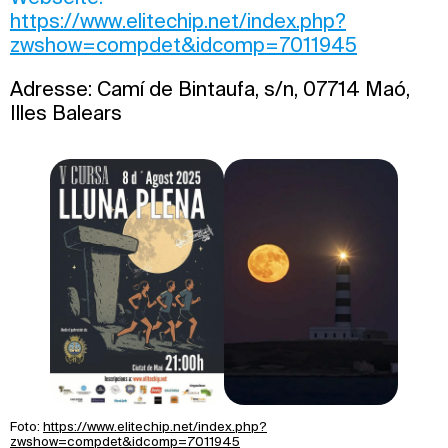
https://www.elitechip.net/index.php?
zwshow=compdet&idcomp=7011945
Adresse: Camí de Bintaufa, s/n, 07714 Maó,
Illes Balears
Foto:
https://www.elitechip.net/index.php?
zwshow=compdet&idcomp=7011945