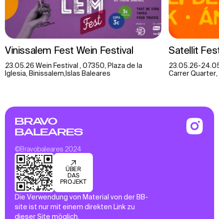
Vinissalem Fest Wein Festival
Satellit Fes
23.05.26 Wein Festival , 07350, Plaza de la
23.05.26-24.05
Iglesia, Binissalem,Islas Baleares
Carrer Quarter, 3
BRAVO
BALEARES
©Bravobaleares 2024
ÜBER
DAS
PROJEKT
Die Verwendung von Material von der BB-
site ist nur mit einem direkten Link zu
dieser Site möglich.