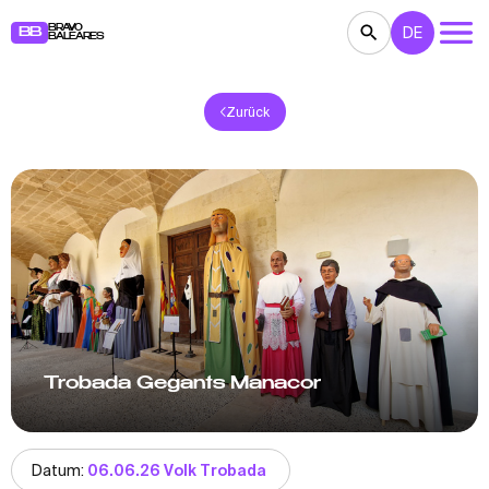
BRAVO
DE
BB
BALEARES
Zurück
KONZERTE
THEATER
KINO
AUSSTELLUNGEN
FESTE
SPORT
RESTAURANTS
MÄRKTE
PARTEIEN
FÜR KINDER
BB NOTE
Trobada Gegants Manacor
Datum:
06.06.26 Volk Trobada