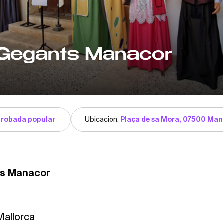
Gegants Manacor
Trobada popular
Ubicacion:
Plaça de sa Mora, 07500 Manac
s Manacor
Mallorca