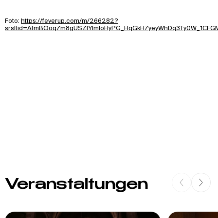
Foto:
https://feverup.com/m/266282?
srsltid=AfmBOoq7m8gUSZIYlmIoHyPG_HqGkH7yeyWhDq3Ty0W_1CFG
Veranstaltungen