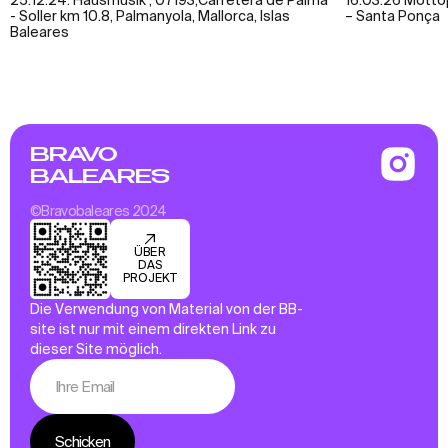
- Soller km 10.8, Palmanyola, Mallorca, Islas
– Santa Ponça
Baleares
BRAVO
BALEARES
©Bravobaleares 2024
ÜBER
DAS
PROJEKT
Die Verwendung von Material von der BB-
site ist nur mit einem direkten Link zu
dieser Site möglich.