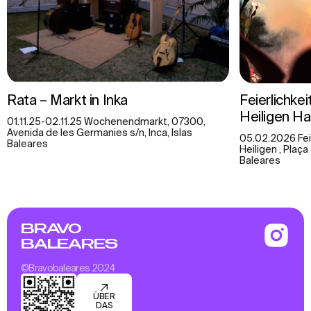
Rata – Markt in Inka
Feierlichke
Heiligen H
01.11.25-02.11.25 Wochenendmarkt, 07300,
Avenida de les Germanies s/n, Inca, Islas
05.02.2026 Feie
Baleares
Heiligen , Plaça
Baleares
BRAVO
BALEARES
©Bravobaleares 2024
ÜBER
DAS