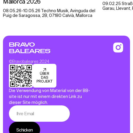
Mallorca 2026
09.02.25 Straß
Garau, Llevant,
08.05.26-10.05.26 Techno Musik, Avinguda del
Puig de Saragossa, 2B, 07180 Calvià, Mallorca
BRAVO
BALEARES
©Bravobaleares 2024
ÜBER
DAS
PROJEKT
Die Verwendung von Material von der BB-
site ist nur mit einem direkten Link zu
dieser Site möglich.