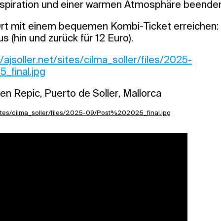
Inspiration und einer warmen Atmosphäre beende
rt mit einem bequemen Kombi-Ticket erreichen:
 (hin und zurück für 12 Euro).
/ajsoller.net/sites/cilma_soller/files/2025-
final.jpg
’en Repic, Puerto de Soller, Mallorca
/sites/cilma_soller/files/2025-09/Post%202025_final.jpg