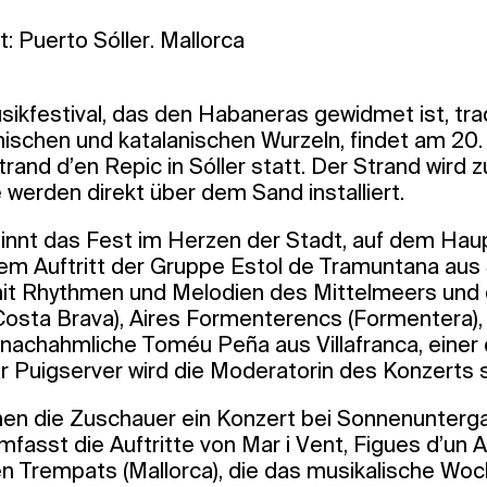
: Puerto Sóller. Mallorca
ikfestival, das den Habaneras gewidmet ist, trad
ischen und katalanischen Wurzeln, findet am 20. 
nd d’en Repic in Sóller statt. Der Strand wird z
werden direkt über dem Sand installiert.
nt das Fest im Herzen der Stadt, auf dem Hau
em Auftritt der Gruppe Estol de Tramuntana aus
mit Rhythmen und Melodien des Mittelmeers und de
 (Costa Brava), Aires Formenterencs (Formentera
nnachahmliche Toméu Peña aus Villafranca, einer
r Puigserver wird die Moderatorin des Konzerts s
n die Zuschauer ein Konzert bei Sonnenunterg
asst die Auftritte von Mar i Vent, Figues d’un A
n Trempats (Mallorca), die das musikalische Wo