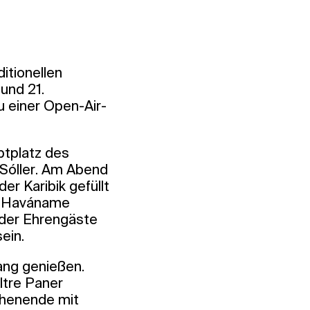
itionellen
und 21.
u einer Open-Air-
ptplatz des
 Sóller. Am Abend
r Karibik gefüllt
), Haváname
 der Ehrengäste
ein.
ang genießen.
ltre Paner
chenende mit