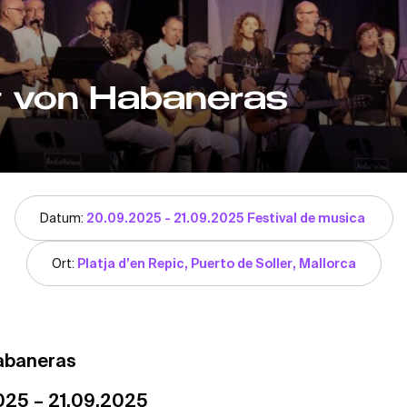
t von Habaneras
Datum:
20.09.2025 - 21.09.2025 Festival de musica
Ort:
Platja d’en Repic, Puerto de Soller, Mallorca
Habaneras
025 – 21.09.2025