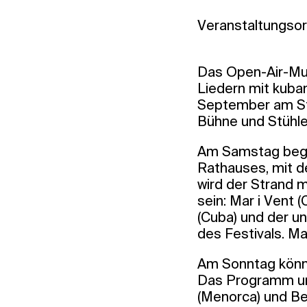
Veranstaltungsort
Das Open-Air-Mus
Liedern mit kuban
September am Stra
Bühne und Stühle 
Am Samstag begin
Rathauses, mit d
wird der Strand 
sein: Mar i Vent
(Cuba) und der u
des Festivals. Ma
Am Sonntag könne
Das Programm umf
(Menorca) und Be