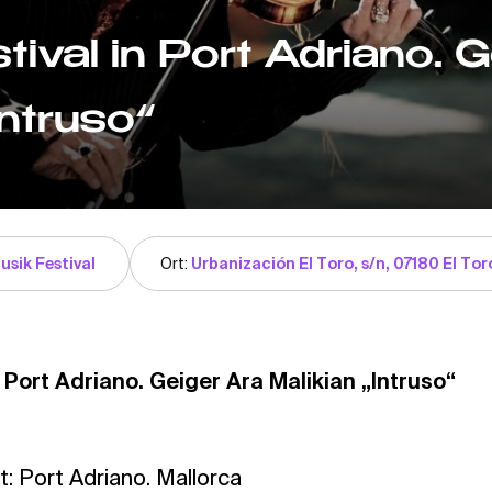
tival in Port Adriano. 
Intruso“
usik Festival
Ort:
Urbanización El Toro, s/n, 07180 El Tor
n Port Adriano. Geiger Ara Malikian „Intruso“
: Port Adriano. Mallorca