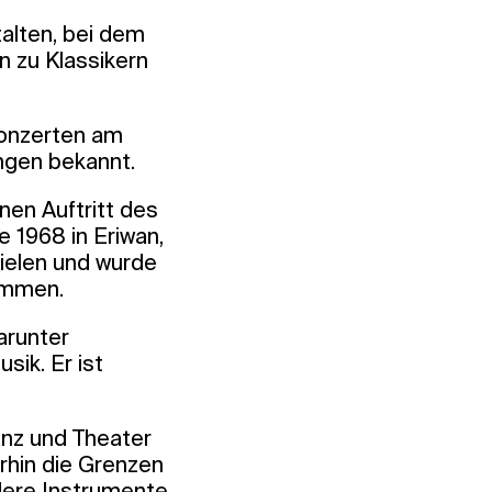
talten, bei dem
 zu Klassikern
Konzerten am
gen bekannt.
nen Auftritt des
e 1968 in Eriwan,
ielen und wurde
ommen.
arunter
sik. Er ist
anz und Theater
erhin die Grenzen
ndere Instrumente