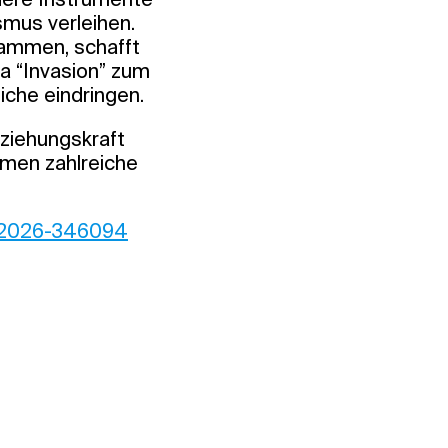
mus verleihen.
sammen, schafft
a “Invasion” zum
iche eindringen.
nziehungskraft
rmen zahlreiche
m-2026-346094