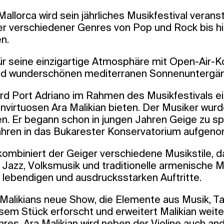
Mallorca wird sein jährliches Musikfestival verans
r verschiedener Genres von Pop und Rock bis hin
n.
 für seine einzigartige Atmosphäre mit Open-Air-
nd wunderschönen mediterranen Sonnenuntergän
rd Port Adriano im Rahmen des Musikfestivals ei
nvirtuosen Ara Malikian bieten. Der Musiker wurd
n. Er begann schon in jungen Jahren Geige zu sp
Jahren in das Bukarester Konservatorium aufgen
kombiniert der Geiger verschiedene Musikstile, d
 Jazz, Volksmusik und traditionelle armenische Mu
 lebendigen und ausdrucksstarken Auftritte.
a Malikians neue Show, die Elemente aus Musik, T
esem Stück erforscht und erweitert Malikian weit
res. Ara Malikian wird neben der Violine auch a