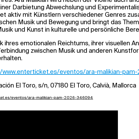
einer Darbietung Abwechslung und Experimentalis
tet aktiv mit Künstlern verschiedener Genres zu
ischen Musik und Bewegung und bringt das Them
sik und Kunst in kulturelle und persönliche Bere
 ihres emotionalen Reichtums, ihrer visuellen A
 Verbindung zwischen Musik und anderen Kunstfo
erhalten.
//www.enterticket.es/eventos/ara-malikian-pa
ción El Toro, s/n, 07180 El Toro, Calvià, Mallorca
icket.es/eventos/ara-malikian-pam-2026-346094