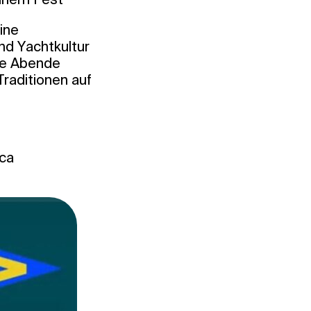
ine
und Yachtkultur
che Abende
raditionen auf
rca