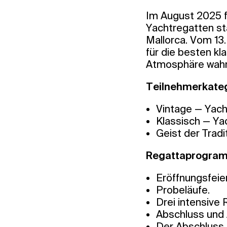
Im August 2025 fi
Yachtregatten sta
Mallorca. Vom 13.
für die besten k
Atmosphäre wahre
Teilnehmerkateg
Vintage — Yach
Klassisch — Ya
Geist der Tradi
Regattaprogra
Eröffnungsfeier
Probeläufe.
Drei intensive
Abschluss und
Der Abschluss 