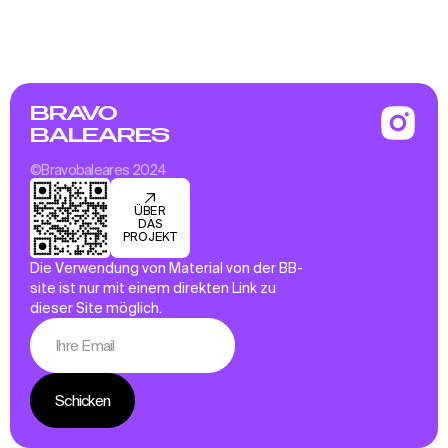
BRAVO
BALEARES
©Bravobaleares 2024
ÜBER
DAS
PROJEKT
Die Verwendung von Material von der BB-
site ist nur mit einem direkten Link zu
dieser Site möglich.