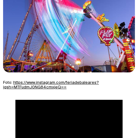
Foto:
https://www.instagram.com/feriadebaleares?
igsh=MTFudmJ0NG84cmxjeQ==