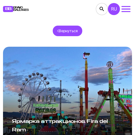
BRAVO
RU
BB
BALEARES
Вернуться
КОНЦЕРТЫ
ТЕАТР
КИНО
ВЫСТАВКИ
ФЕСТИВАЛИ
СПОРТ
РЕСТОРАНЫ
ЯРМАРКИ
ВЕЧЕРИНКИ
ДЕТЯМ
BB NOTE
Ярмарка аттракционов Fira del
Ram