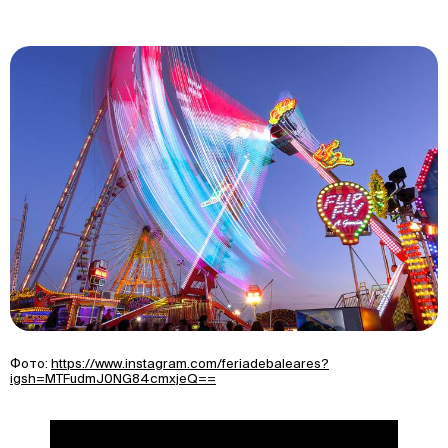
Фото:
https://www.instagram.com/feriadebaleares?
igsh=MTFudmJ0NG84cmxjeQ==