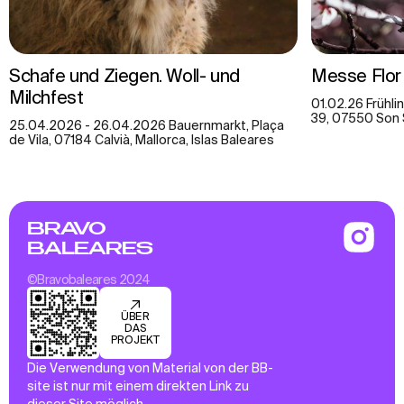
Schafe und Ziegen. Woll- und
Messe Flor
Milchfest
01.02.26 Frühlin
39, 07550 Son S
25.04.2026 - 26.04.2026 Bauernmarkt, Plaça
de Vila, 07184 Calvià, Mallorca, Islas Baleares
BRAVO
BALEARES
©Bravobaleares 2024
ÜBER
DAS
PROJEKT
Die Verwendung von Material von der BB-
site ist nur mit einem direkten Link zu
dieser Site möglich.