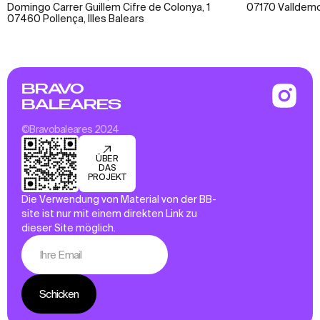
Domingo Carrer Guillem Cifre de Colonya, 1
07170 Valldemos
07460 Pollença, Illes Balears
BRAVO
BALEARES
©Bravobaleares 2024
ÜBER
DAS
PROJEKT
Die Verwendung von Material von der BB-
site ist nur mit einem direkten Link zu
dieser Site möglich.