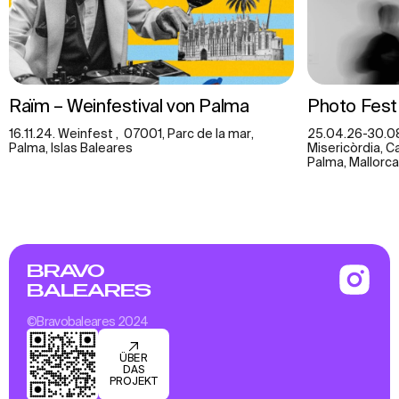
Raïm – Weinfestival von Palma
Photo Fest
16.11.24. Weinfest , 07001, Parc de la mar,
25.04.26-30.08
Palma, Islas Baleares
Misericòrdia, Ca
Palma, Mallorca
BRAVO
BALEARES
©Bravobaleares 2024
ÜBER
DAS
PROJEKT