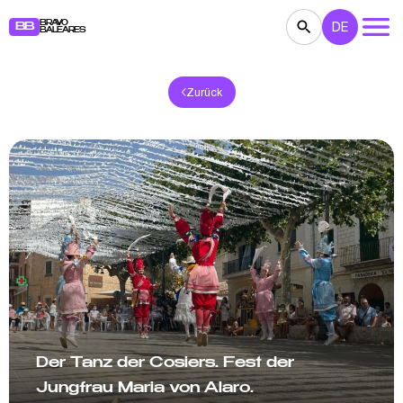
BRAVO
DE
BB
BALEARES
Zurück
KONZERTE
THEATER
KINO
AUSSTELLUNGEN
FESTE
SPORT
RESTAURANTS
MÄRKTE
PARTEIEN
FÜR KINDER
BB NOTE
Der Tanz der Cosiers. Fest der
Jungfrau Maria von Alaro.