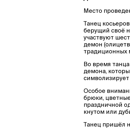
Место проведен
Танец косьеров
берущий своё н
участвуют шест
демон (олицетв
традиционных м
Во время танца
демона, которы
символизирует 
Особое внимани
брюки, цветные
праздничной од
кнутом или дуб
Танец пришёл н