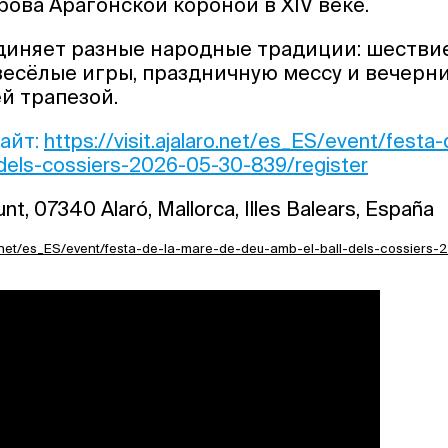
рова Арагонской короной в XIV веке.
диняет разные народные традиции: шествие
 весёлые игры, праздничную мессу и вечерни
й трапезой.
айт:
https://visit.ajalaro.net/es_ES/event/festa
dels-cossiers-2026-05-30-839/register
t, 07340 Alaró, Mallorca, Illes Balears, España
aro.net/es_ES/event/festa-de-la-mare-de-deu-amb-el-ball-dels-cossiers