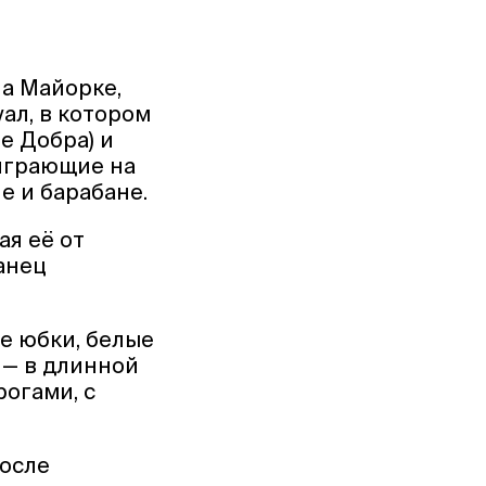
на Майорке,
ал, в котором
е Добра) и
 играющие на
е и барабане.
ая её от
анец
е юбки, белые
 — в длинной
рогами, с
после