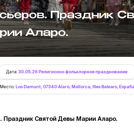
осьеров. Праздник С
рии Аларо.
Дата:
30.05.26 Религиозно фольклорное празднование
Место:
Los Damunt, 07340 Alaró, Mallorca, Illes Balears, Españ
. Праздник Святой Девы Марии Аларо.