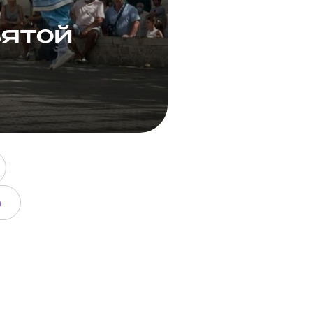
вятой
a