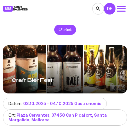
BRAVO
DE
BB
BALEARES
Zurück
KONZERTE
THEATER
KINO
AUSSTELLUNGEN
FESTE
SPORT
RESTAURANTS
MÄRKTE
PARTEIEN
FÜR KINDER
BB NOTE
Craft Bier Fest
Datum:
03.10.2025 - 04.10.2025 Gastronomie
Ort:
Plaza Cervantes, 07458 Can Picafort, Santa
Margalida, Mallorca