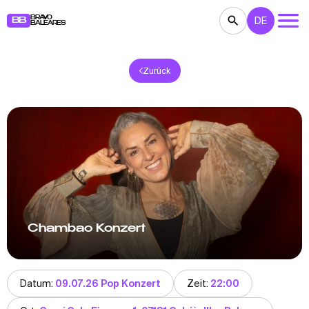
BRAVO
DE
BB
BALEARES
Zurück
KONZERTE
THEATER
KINO
AUSSTELLUNGEN
FESTE
SPORT
RESTAURANTS
MÄRKTE
PARTEIEN
FÜR KINDER
BB NOTE
Chambao Konzert
Datum:
09.07.26 Pop Konzert
Zeit:
22:00