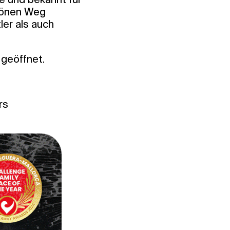
chönen Weg
ler als auch
 geöffnet.
rs