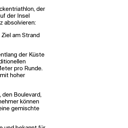
ckentriathlon, der
f der Insel
z absolvieren:
 Ziel am Strand
entlang der Küste
itionellen
Meter pro Runde.
 mit hoher
, den Boulevard,
lnehmer können
 eine gemischte
e und bekannt für