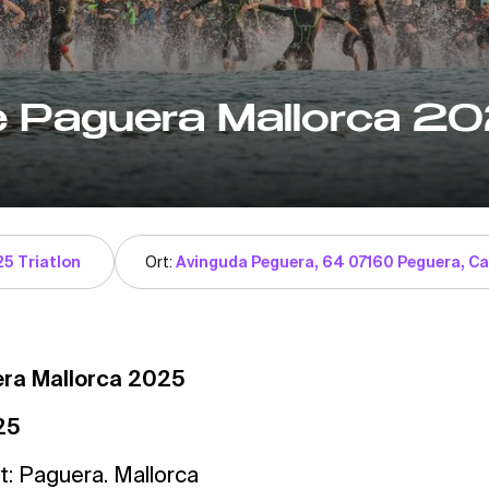
e Paguera Mallorca 2
25 Triatlon
Ort:
Avinguda Peguera, 64 07160 Peguera, Calv
ra Mallorca 2025
25
t: Paguera. Mallorca