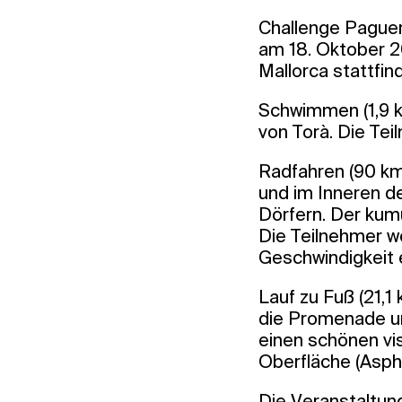
Challenge Paguera
am 18. Oktober 2
Mallorca stattfin
Schwimmen (1,9 k
von Torà. Die Te
Radfahren (90 km
und im Inneren de
Dörfern. Der kum
Die Teilnehmer w
Geschwindigkeit 
Lauf zu Fuß (21,
die Promenade un
einen schönen vi
Oberfläche (Asph
Die Veranstaltung