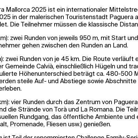
 Mallorca 2025 ist ein internationaler Mittelstre
025 in der malerischen Touristenstadt Paguera au
det. Die Teilnehmer müssen die klassische Distan
m): zwei Runden von jeweils 950 m, mit Start und
ilnehmer gehen zwischen den Runden an Land.
): zwei Runden von je 45 km. Die Route verläuft 
r Gemeinde Calvià, einschließlich Hügeln und trad
ulierte Höhenunterschied beträgt ca. 480-500 
erden steile Auf- und Abstiege sowie Abschnitte
erleben.
1 km): vier Runden durch das Zentrum von Paguera
d die Strände von Torà und La Romana. Die Tei
suellen Rundgang, das öffentliche Ambiente und
alt, Promenade, Fliesen usw.) genießen.
 ist Teil der renommierten Challenge Family-Seri