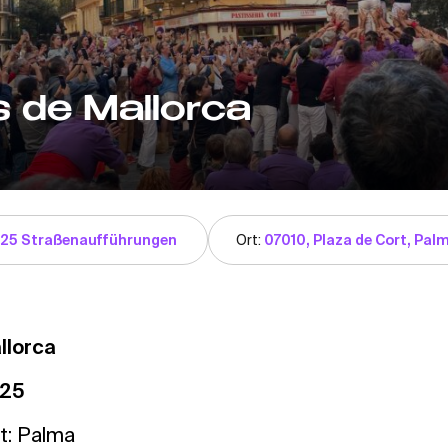
s de Mallorca
025 Straßenaufführungen
Ort:
07010, Plaza de Cort, Palm
allorca
025
t: Palma