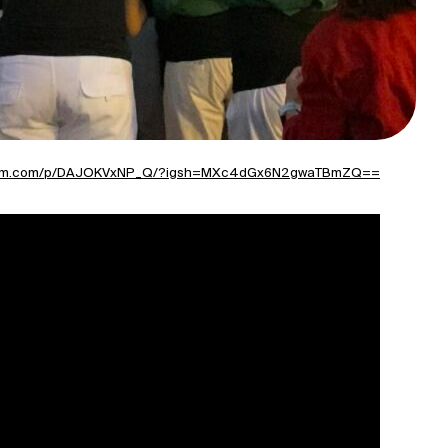
agram.com/p/DAJOKVxNP_Q/?igsh=MXc4dGx6N2gwaTBmZQ==