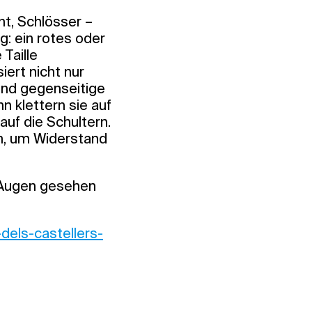
ht, Schlösser –
: ein rotes oder
Taille
iert nicht nur
und gegenseitige
n klettern sie auf
uf die Schultern.
n, um Widerstand
n Augen gesehen
dels-castellers-