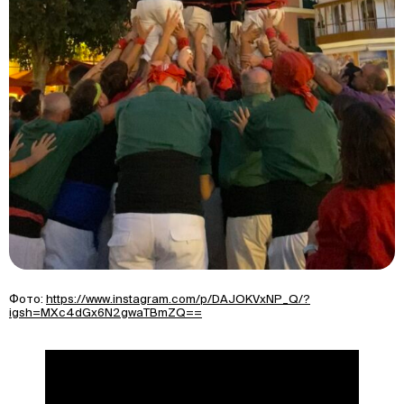
Фото:
https://www.instagram.com/p/DAJOKVxNP_Q/?
igsh=MXc4dGx6N2gwaTBmZQ==