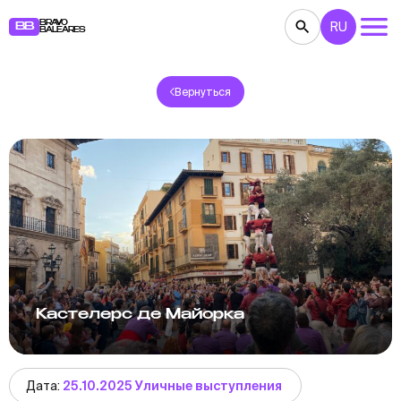
BRAVO
RU
BB
BALEARES
Вернуться
КОНЦЕРТЫ
ТЕАТР
КИНО
ВЫСТАВКИ
ФЕСТИВАЛИ
СПОРТ
РЕСТОРАНЫ
ЯРМАРКИ
ВЕЧЕРИНКИ
ДЕТЯМ
BB NOTE
Кастелерс де Майорка
Дата:
25.10.2025 Уличные выступления