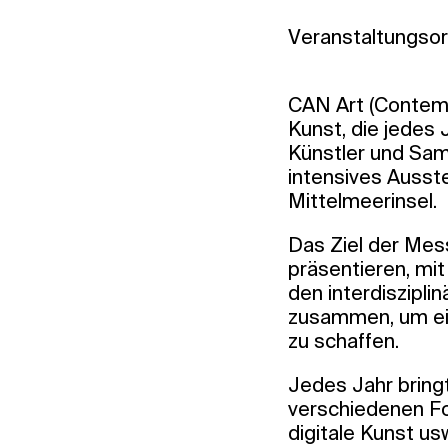
Veranstaltungsort
CAN Art (Contemp
Kunst, die jedes J
Künstler und Sa
intensives Ausst
Mittelmeerinsel.
Das Ziel der Mess
präsentieren, mi
den interdiszipl
zusammen, um ein
zu schaffen.
Jedes Jahr bring
verschiedenen Fo
digitale Kunst u