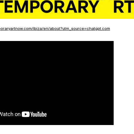
poraryartnow.com/ibiza/en/about?utm_source=chatgpt.com