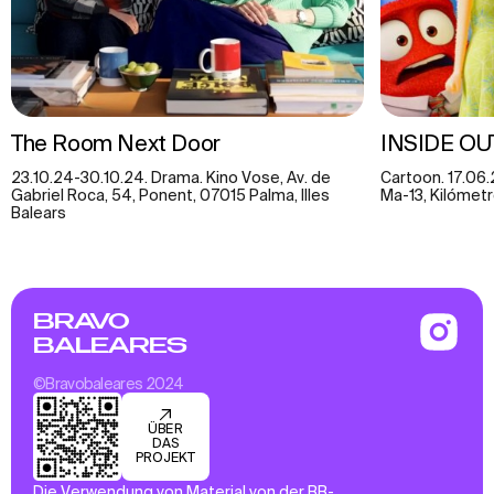
The Room Next Door
INSIDE OU
23.10.24-30.10.24. Drama. Kino Vose, Av. de
Cartoon. 17.06.
Gabriel Roca, 54, Ponent, 07015 Palma, Illes
Ma-13, Kilómetro
Balears
BRAVO
BALEARES
©Bravobaleares 2024
ÜBER
DAS
PROJEKT
Die Verwendung von Material von der BB-