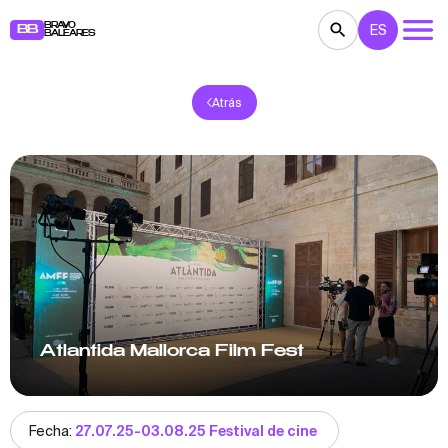
BRAVO
ES
BB
BALEARES
Atrás
CONCIERTOS
TEATRO
CINE
EXPOSICIONES
FESTIVALES
DEPORTE
RESTAURANTES
MERCADILLOS
FIESTAS
PARA NIÑOS
BB NOTE
Atlantida Mallorca Film Fest
Fecha:
27.07.25-03.08.25 Festival de cine