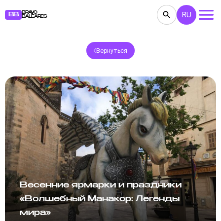
BRAVO
RU
BB
BALEARES
Вернуться
КОНЦЕРТЫ
ТЕАТР
КИНО
ВЫСТАВКИ
ФЕСТИВАЛИ
СПОРТ
РЕСТОРАНЫ
ЯРМАРКИ
ВЕЧЕРИНКИ
ДЕТЯМ
BB NOTE
Весенние ярмарки и праздники
«Волшебный Манакор: Легенды
мира»