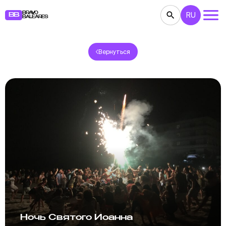
BRAVO
RU
BB
BALEARES
Вернуться
КОНЦЕРТЫ
ТЕАТР
КИНО
ВЫСТАВКИ
ФЕСТИВАЛИ
СПОРТ
РЕСТОРАНЫ
ЯРМАРКИ
ВЕЧЕРИНКИ
ДЕТЯМ
BB NOTE
Ночь Святого Иоанна