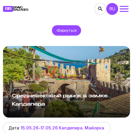
BRAVO
RU
BB
BALEARES
Вернуться
КОНЦЕРТЫ
ТЕАТР
КИНО
ВЫСТАВКИ
ФЕСТИВАЛИ
СПОРТ
РЕСТОРАНЫ
ЯРМАРКИ
ВЕЧЕРИНКИ
ДЕТЯМ
BB NOTE
Средневековый рынок в замке
Капдепера
Дата:
15.05.26-17.05.26 Капдепера. Майорка