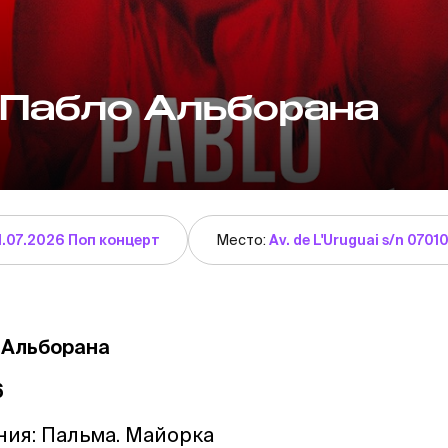
 Пабло Альборана
1.07.2026 Поп концерт
Место:
Av. de L'Uruguai s/n 0701
 Альборана
6
ния: Пальма. Майорка