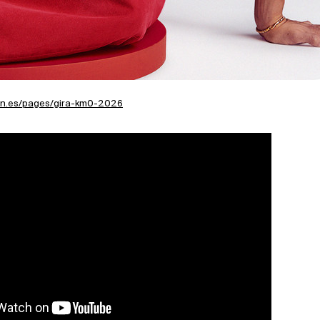
ran.es/pages/gira-km0-2026