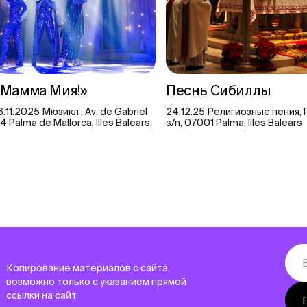
Мамма Мия!»
Песнь Сибиллы
6.11.2025 Мюзикл , Av. de Gabriel
24.12.25 Религиозные пения, P
4 Palma de Mallorca, Illes Balears,
s/n, 07001 Palma, Illes Balears
Копирование материалов с сайта
возможно только с указанием прямой
ссылки на сайт