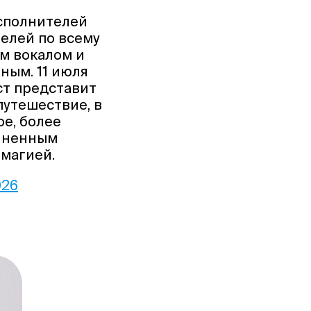
исполнителей
елей по всему
ым вокалом и
ным. 11 июля
ист представит
путешествие, в
е, более
олненным
магией.
026