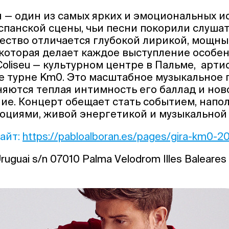
 — один из самых ярких и эмоциональных 
панской сцены, чьи песни покорили слушат
чество отличается глубокой лирикой, мощн
которая делает каждое выступление особен
 Coliseu — культурном центре в Пальме, арт
е турне Km0. Это масштабное музыкальное 
яются теплая интимность его баллад и ново
ие. Концерт обещает стать событием, нап
оциями, живой энергетикой и музыкальной 
айт:
https://pabloalboran.es/pages/gira-km0-2
Uruguai s/n 07010 Palma Velodrom Illes Baleares