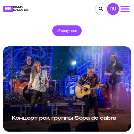
BRAVO
RU
BB
BALEARES
Вернуться
КОНЦЕРТЫ
ТЕАТР
КИНО
ВЫСТАВКИ
ФЕСТИВАЛИ
СПОРТ
РЕСТОРАНЫ
ЯРМАРКИ
ВЕЧЕРИНКИ
ДЕТЯМ
BB NOTE
Концерт рок группы Sopa de cabra