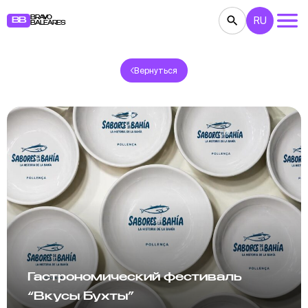
BRAVO
RU
BB
BALEARES
Вернуться
КОНЦЕРТЫ
ТЕАТР
КИНО
ВЫСТАВКИ
ФЕСТИВАЛИ
СПОРТ
РЕСТОРАНЫ
ЯРМАРКИ
ВЕЧЕРИНКИ
ДЕТЯМ
BB NOTE
Гастрономический фестиваль
“Вкусы Бухты”