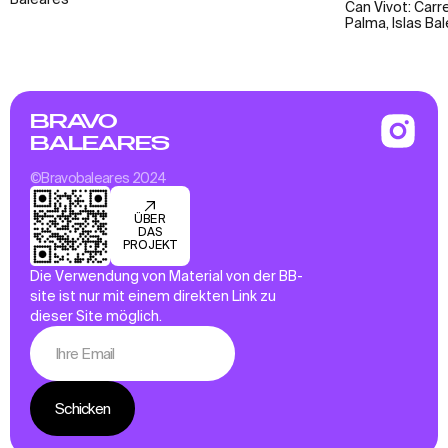
Can Vivot: Carr
Palma, Islas Ba
BRAVO
BALEARES
©Bravobaleares 2024
ÜBER
DAS
PROJEKT
Die Verwendung von Material von der BB-
site ist nur mit einem direkten Link zu
dieser Site möglich.