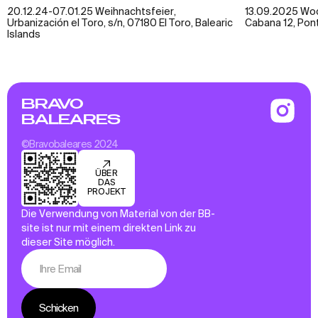
20.12.24-07.01.25 Weihnachtsfeier,
13.09.2025 Wo
Urbanización el Toro, s/n, 07180 El Toro, Balearic
Cabana 12, Pont
Islands
BRAVO
BALEARES
©Bravobaleares 2024
ÜBER
DAS
PROJEKT
Die Verwendung von Material von der BB-
site ist nur mit einem direkten Link zu
dieser Site möglich.