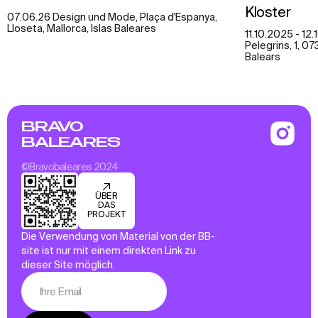
Kloster
07.06.26 Design und Mode, Plaça d'Espanya,
Lloseta, Mallorca, Islas Baleares
11.10.2025 - 12
Pelegrins, 1, 07
Balears
BRAVO
BALEARES
©Bravobaleares 2024
ÜBER
DAS
PROJEKT
Die Verwendung von Material von der BB-
site ist nur mit einem direkten Link zu
dieser Site möglich.