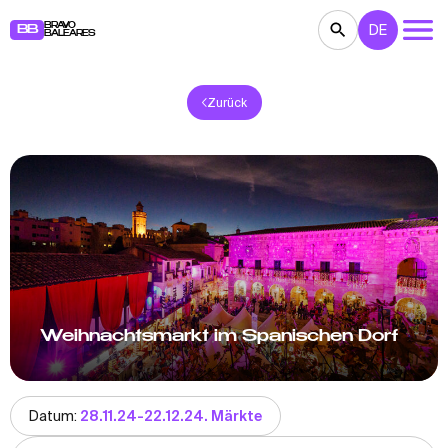
BRAVO
DE
BB
BALEARES
Zurück
KONZERTE
THEATER
KINO
AUSSTELLUNGEN
FESTE
SPORT
RESTAURANTS
MÄRKTE
PARTEIEN
FÜR KINDER
BB NOTE
Weihnachtsmarkt im Spanischen Dorf
Datum:
28.11.24-22.12.24. Märkte