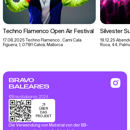
Techno Flamenco Open Air Festival
Silvester S
17.08.2025 Techno Flamenco , Camí Cala
19.12.25 Abendv
Figuera, 1, 07181 Calvià, Mallorca
Roca, 44, Palma,
BRAVO
BALEARES
©Bravobaleares 2024
ÜBER
DAS
PROJEKT
Die Verwendung von Material von der BB-