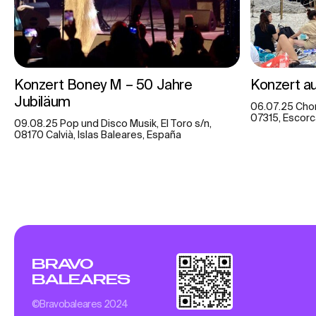
Konzert Boney M – 50 Jahre
Konzert au
Jubiläum
06.07.25 Chor
07315, Escorc
09.08.25 Pop und Disco Musik, El Toro s/n,
08170 Calvià, Islas Baleares, España
BRAVO
BALEARES
©Bravobaleares 2024