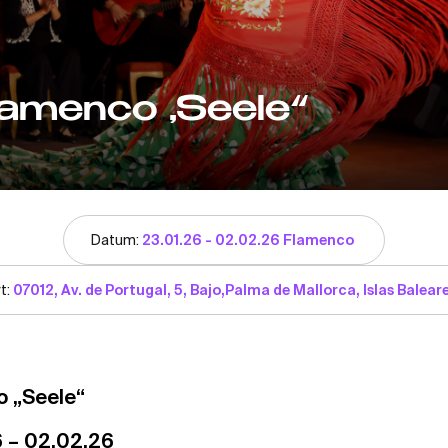
lamenco „Seele“
Datum:
23.01.26 - 02.02.26 Flamenco
t:
07012, Av. de Portugal, 5, Bajo,Palma de Mallorca, Islas Balea
 „Seele“
6 – 02.02.26