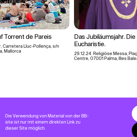
f Torrent de Pareis
Das Jubiläumsjahr. Die 
Eucharistie.
, Carretera Lluc-Pollença, s/n
a, Mallorca
29.12.24. Religiöse Messa, Plaça
Centre, 07001 Palma, Illes Bale
Die Verwendung von Material von der BB-
site ist nur mit einem direkten Link zu
dieser Site möglich.