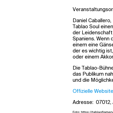
Veranstaltungsor
Daniel Caballero
Tablao Soul eine
der Leidenschaft 
Spaniens. Wenn di
einem eine Gänseh
der es wichtig is
oder einem Akkord
Die Tablao-Bühne 
das Publikum nahe
und die Möglichke
Offizielle Websit
Adresse: 07012, A
Foto:
https://tablaoflam