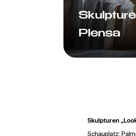
Skulptur
Plensa
Skulpturen „Loo
Schauplatz: Pal