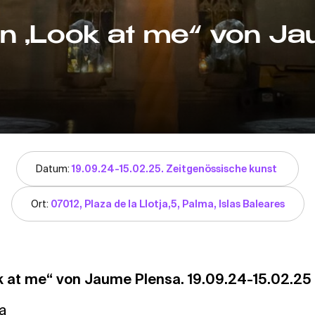
en „Look at me“ von J
Datum:
19.09.24-15.02.25. Zeitgenössische kunst
Ort:
07012, Plaza de la Llotja,5, Palma, Islas Baleares
k at me“ von Jaume Plensa. 19.09.24-15.02.25
ma