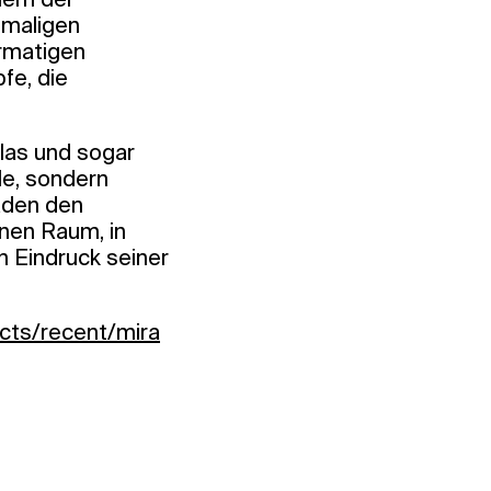
emaligen
rmatigen
fe, die
Glas und sogar
le, sondern
aden den
inen Raum, in
n Eindruck seiner
ects/recent/mira