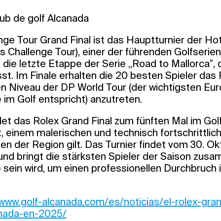
lub de golf Alcanada
ge Tour Grand Final ist das Hauptturnier der Ho
ls Challenge Tour), einer der führenden Golfserien
t die letzte Etappe der Serie „Road to Mallorca”, d
st. Im Finale erhalten die 20 besten Spieler das
en Niveau der DP World Tour (der wichtigsten Eur
im Golf entspricht) anzutreten.
det das Rolex Grand Final zum fünften Mal im Gol
t, einem malerischen und technisch fortschrittlich
ten der Region gilt. Das Turnier findet vom 30. Ok
nd bringt die stärksten Spieler der Saison zusam
 sein wird, um einen professionellen Durchbruch in
/www.golf-alcanada.com/es/noticias/el-rolex-gran
anada-en-2025/