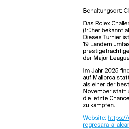
Behaltungsort: C
Das Rolex Challen
(früher bekannt a
Dieses Turnier is
19 Ländern umfas
prestigeträchtig
der Major League 
Im Jahr 2025 fin
auf Mallorca stat
als einer der bes
November statt u
die letzte Chance
zu kämpfen.
Website:
https:/
regresara-a-alc