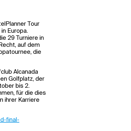
telPlanner Tour
 in Europa.
ie 29 Turniere in
 Recht, auf dem
opatournee, die
fclub Alcanada
en Golfplatz, der
tober bis 2.
men, für die dies
 ihrer Karriere
d-final-