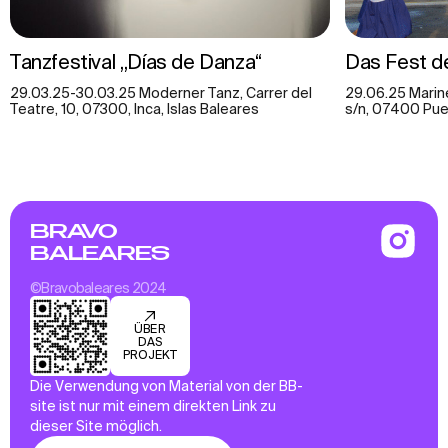
Tanzfestival „Días de Danza“
Das Fest de
29.03.25-30.03.25 Moderner Tanz, Carrer del
29.06.25 Marine
Teatre, 10, 07300, Inca, Islas Baleares
s/n, 07400 Puer
BRAVO
BALEARES
©Bravobaleares 2024
ÜBER
DAS
PROJEKT
Die Verwendung von Material von der BB-
site ist nur mit einem direkten Link zu
dieser Site möglich.